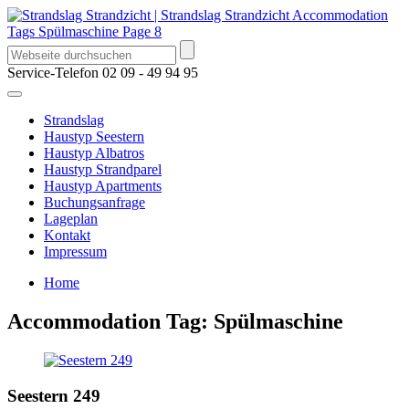
Service-Telefon
02 09 - 49 94 95
Strandslag
Haustyp Seestern
Haustyp Albatros
Haustyp Strandparel
Haustyp Apartments
Buchungsanfrage
Lageplan
Kontakt
Impressum
Home
Accommodation Tag:
Spülmaschine
Seestern 249